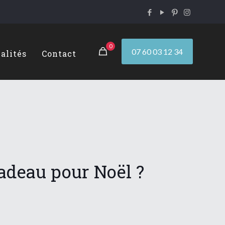
0
07 60 03 12 34
alités
Contact
cadeau pour Noël ?