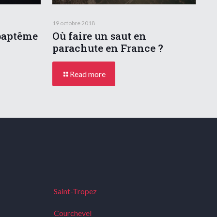
19 octobre 2018
baptême
Où faire un saut en
parachute en France ?
Read more
Saint-Tropez
Courchevel