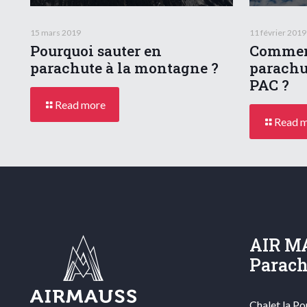
15 mars 2019
11 février 2019
Pourquoi sauter en
Comment
parachute à la montagne ?
parachu
PAC ?
Read more
Read 
AIR M
Parac
Chalet la P