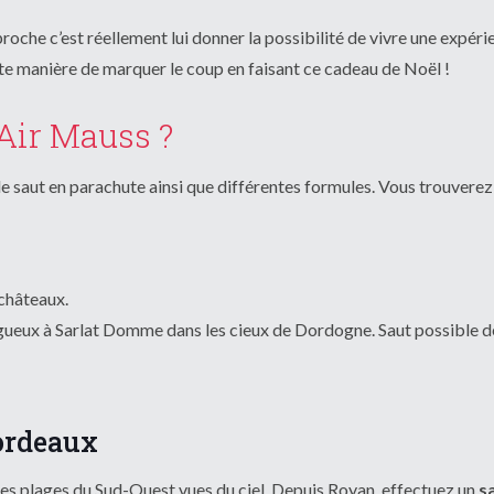
proche c’est réellement lui donner la possibilité de vivre une expér
nte manière de marquer le coup en faisant ce cadeau de Noël !
Air Mauss ?
 saut en parachute ainsi que différentes formules. Vous trouverez
 châteaux.
gueux à Sarlat Domme dans les cieux de Dordogne. Saut possible d
Bordeaux
es plages du Sud-Ouest vues du ciel. Depuis Royan, effectuez un
s