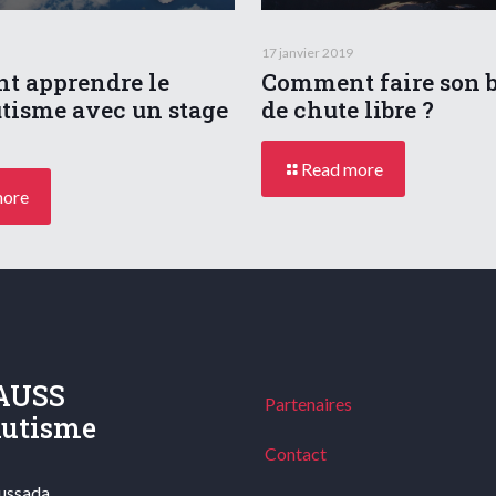
17 janvier 2019
Comment faire son 
 apprendre le
de chute libre ?
tisme avec un stage
Read more
more
AUSS
Partenaires
hutisme
Contact
oussada