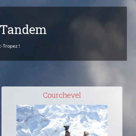
n Tandem
t-Tropez !
Courchevel