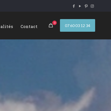
0
07 60 03 12 34
alités
Contact