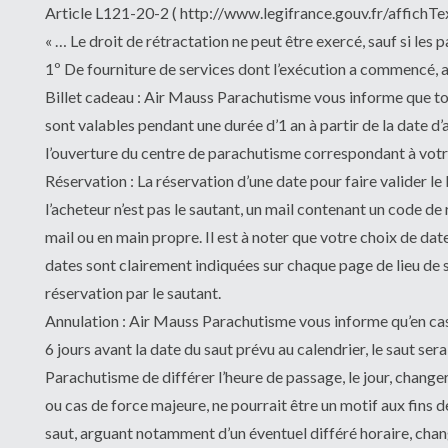
Article L121-20-2 ( http://www.legifrance.gouv.fr/affi
« … Le droit de rétractation ne peut être exercé, sauf si les
1º De fourniture de services dont l’exécution a commencé, av
Billet cadeau : Air Mauss Parachutisme vous informe que tous
sont valables pendant une durée d’1 an à partir de la date d’a
l’ouverture du centre de parachutisme correspondant à votre 
Réservation : La réservation d’une date pour faire valider le b
l’acheteur n’est pas le sautant, un mail contenant un code de 
mail ou en main propre. Il est à noter que votre choix de dat
dates sont clairement indiquées sur chaque page de lieu de 
réservation par le sautant.
Annulation : Air Mauss Parachutisme vous informe qu’en cas d’
6 jours avant la date du saut prévu au calendrier, le saut se
Parachutisme de différer l’heure de passage, le jour, changer
ou cas de force majeure, ne pourrait être un motif aux fins d
saut, arguant notamment d’un éventuel différé horaire, cha