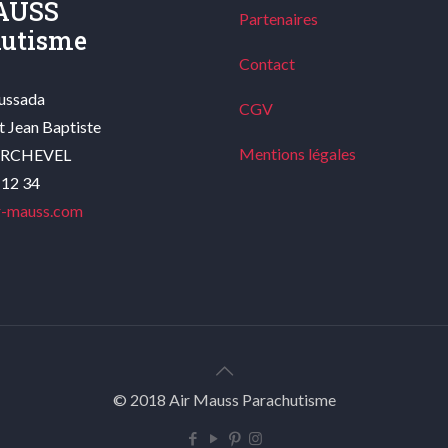
AUSS
Partenaires
hutisme
Contact
oussada
CGV
t Jean Baptiste
Mentions légales
URCHEVEL
 12 34
r-mauss.com
© 2018 Air Mauss Parachutisme