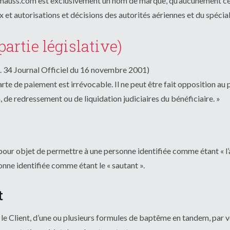
mauss.com est exclusivement un nom de marque, qu’aucunement ce 
x et autorisations et décisions des autorités aériennes et du spécial
artie législative)
. 34 Journal Officiel du 16 novembre 2001)
e de paiement est irrévocable. Il ne peut être fait opposition au pa
, de redressement ou de liquidation judiciaires du bénéficiaire. »
 pour objet de permettre à une personne identifiée comme étant « l’
ne identifiée comme étant le « sautant ».
t
 le Client, d’une ou plusieurs formules de baptême en tandem, par vo