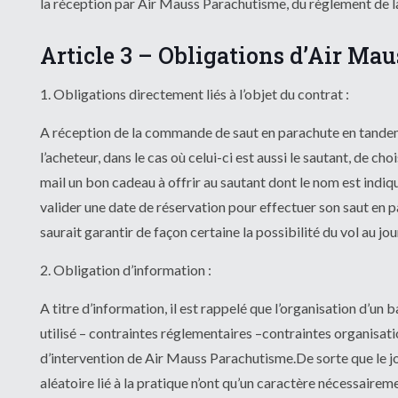
la réception par Air Mauss Parachutisme, du règlement de la
Article 3 – Obligations d’Air Ma
1. Obligations directement liés à l’objet du contrat :
A réception de la commande de saut en parachute en tandem
l’acheteur, dans le cas où celui-ci est aussi le sautant, de c
mail un bon cadeau à offrir au sautant dont le nom est indiqu
valider une date de réservation pour effectuer son saut en pa
saurait garantir de façon certaine la possibilité du vol au jour
2. Obligation d’information :
A titre d’information, il est rappelé que l’organisation d’
utilisé – contraintes réglementaires –contraintes organisation
d’intervention de Air Mauss Parachutisme.De sorte que le jour
aléatoire lié à la pratique n’ont qu’un caractère nécessairem