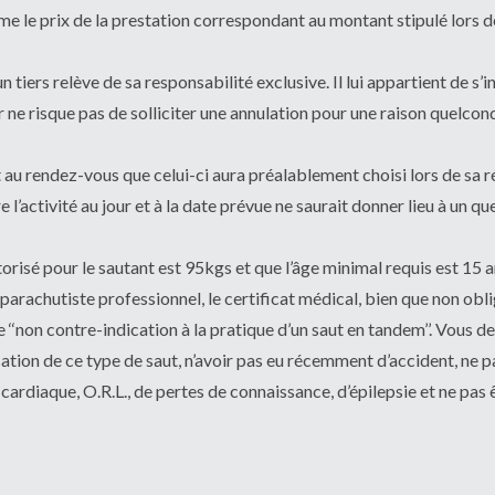
e le prix de la prestation correspondant au montant stipulé lors de 
un tiers relève de sa responsabilité exclusive. Il lui appartient de 
 ne risque pas de solliciter une annulation pour une raison quelcon
nt au rendez-vous que celui-ci aura préalablement choisi lors de sa ré
’activité au jour et à la date prévue ne saurait donner lieu à un 
orisé pour le sautant est 95kgs et que l’âge minimal requis est 15 a
 parachutiste professionnel, le certificat médical, bien que non o
 ‘‘non contre-indication à la pratique d’un saut en tandem’’. Vous d
sation de ce type de saut, n’avoir pas eu récemment d’accident, ne p
ardiaque, O.R.L., de pertes de connaissance, d’épilepsie et ne pas 