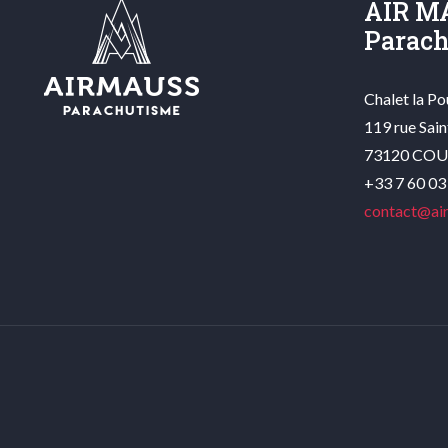
AIR M
Parac
Chalet la P
119 rue Sain
73120 CO
+33 7 60 03
contact@ai