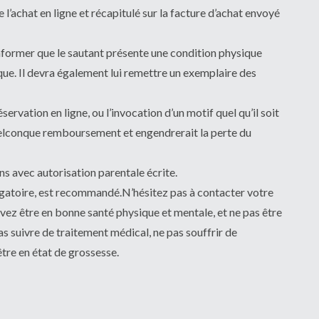
l’achat en ligne et récapitulé sur la facture d’achat envoyé
s’informer que le sautant présente une condition physique
que. Il devra également lui remettre un exemplaire des
servation en ligne, ou l’invocation d’un motif quel qu’il soit
quelconque remboursement et engendrerait la perte du
ns avec autorisation parentale écrite.
bligatoire, est recommandé.N’hésitez pas à contacter votre
evez être en bonne santé physique et mentale, et ne pas être
as suivre de traitement médical, ne pas souffrir de
être en état de grossesse.