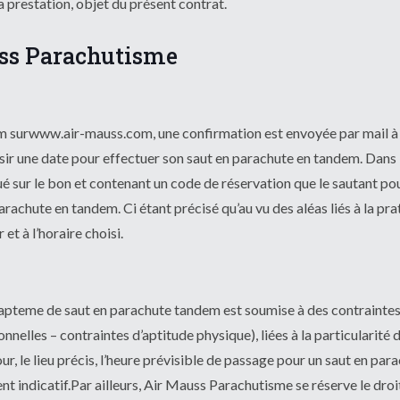
 prestation, objet du présent contrat.
uss Parachutisme
 surwww.air-mauss.com, une confirmation est envoyée par mail à « 
hoisir une date pour effectuer son saut en parachute en tandem. Dans l
é sur le bon et contenant un code de réservation que le sautant pour
rachute en tandem. Ci étant précisé qu’au vu des aléas liés à la pra
 et à l’horaire choisi.
un bapteme de saut en parachute tandem est soumise à des contrainte
nelles – contraintes d’aptitude physique), liées à la particularité d
, le lieu précis, l’heure prévisible de passage pour un saut en parac
ent indicatif.Par ailleurs, Air Mauss Parachutisme se réserve le droi