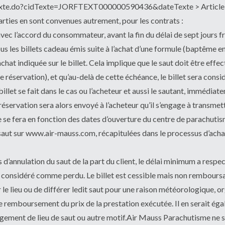
chTexte.do?cidTexte=JORFTEXT000000590436&dateTexte > Article 
 parties en sont convenues autrement, pour les contrats :
ec l’accord du consommateur, avant la fin du délai de sept jours fr
 les billets cadeau émis suite à l’achat d’une formule (baptême en
chat indiquée sur le billet. Cela implique que le saut doit être effec
réservation), et qu’au-delà de cette échéance, le billet sera consi
illet se fait dans le cas ou l’acheteur et aussi le sautant, immédiatem
réservation sera alors envoyé à l’acheteur qu’il s’engage à transmet
e se fera en fonction des dates d’ouverture du centre de parachutisme
saut sur www.air-mauss.com, récapitulées dans le processus d’achat,
annulation du saut de la part du client, le délai minimum a respecté
ra considéré comme perdu. Le billet est cessible mais non remboursab
 le lieu ou de différer ledit saut pour une raison météorologique, o
e remboursement du prix de la prestation exécutée. Il en serait égale
ngement de lieu de saut ou autre motif.Air Mauss Parachutisme ne 