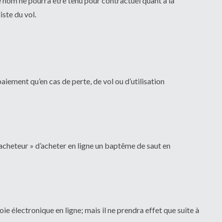
nom ne pourra être tenu pour contractuel quant à la
iste du vol.
iement qu’en cas de perte, de vol ou d’utilisation
acheteur » d’acheter en ligne un baptême de saut en
ie électronique en ligne; mais il ne prendra effet que suite à